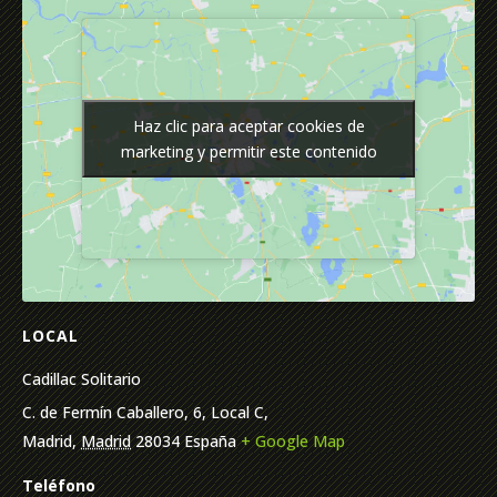
Haz clic para aceptar cookies de
Haz clic para aceptar cookies de
marketing y permitir este contenido
marketing y permitir este contenido
LOCAL
Cadillac Solitario
C. de Fermín Caballero, 6, Local C,
Madrid
,
Madrid
28034
España
+ Google Map
Teléfono