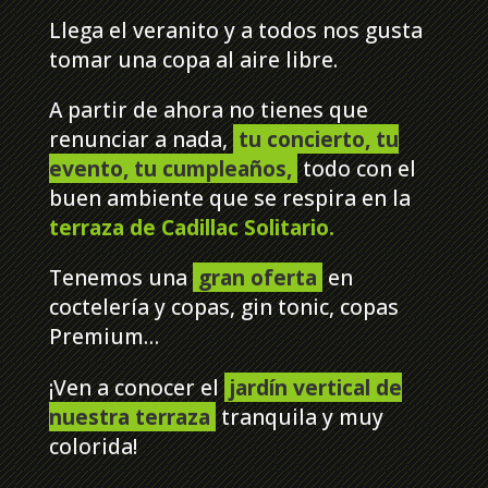
Llega el veranito y a todos nos gusta
tomar una copa al aire libre.
A partir de ahora no tienes que
renunciar a nada,
tu concierto, tu
evento, tu cumpleaños,
todo con el
buen ambiente que se respira en la
terraza de Cadillac Solitario.
Tenemos una
gran oferta
en
coctelería y copas, gin tonic, copas
Premium…
¡Ven a conocer el
jardín vertical de
nuestra terraza
tranquila y muy
colorida!