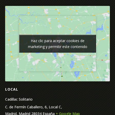
Haz clic para aceptar cookies de
Haz clic para aceptar cookies de
marketing y permitir este contenido
marketing y permitir este contenido
LOCAL
Cadillac Solitario
C. de Fermín Caballero, 6, Local C,
Madrid
,
Madrid
28034
España
+ Google Map