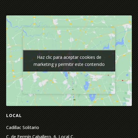
Haz clic para aceptar cookies de
Haz clic para aceptar cookies de
marketing y permitir este contenido
marketing y permitir este contenido
LOCAL
Cadillac Solitario
C. de Fermín Caballero, 6, Local C,