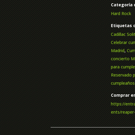
Categoría 
Hard Rock
Etiquetas 
Cadillac Sol
Celebrar cu
Madrid
,
Cum
concierto M
para cumpl
Reservado 
cumpleaños
Comprar en
https://ent
ents/reape