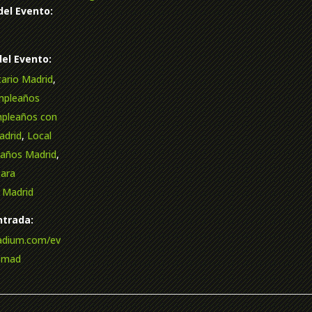
del Evento:
del Evento:
itario Madrid
,
mpleaños
pleaños con
adrid
,
Local
eaños Madrid
,
para
 Madrid
trada:
radium.com/ev
r-mad