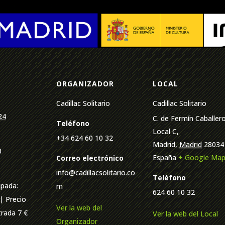
ORGANIZADOR
LOCAL
Cadillac Solitario
Cadillac Solitario
24
C. de Fermín Caballero
Teléfono
Local C,
+34 624 60 10 32
Madrid
,
Madrid
28034
0
España
+ Google Ma
Correo electrónico
info@cadillacsolitario.co
Teléfono
ipada:
m
624 60 10 32
| Precio
Ver la web del
trada 7 €
Ver la web del Local
Organizador