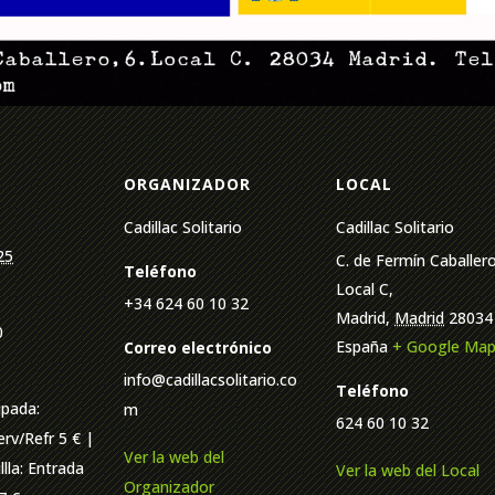
ORGANIZADOR
LOCAL
Cadillac Solitario
Cadillac Solitario
25
C. de Fermín Caballero
Teléfono
Local C,
+34 624 60 10 32
Madrid
,
Madrid
28034
0
España
+ Google Ma
Correo electrónico
info@cadillacsolitario.co
Teléfono
ipada:
m
624 60 10 32
rv/Refr 5 € |
Ver la web del
llla: Entrada
Ver la web del Local
Organizador