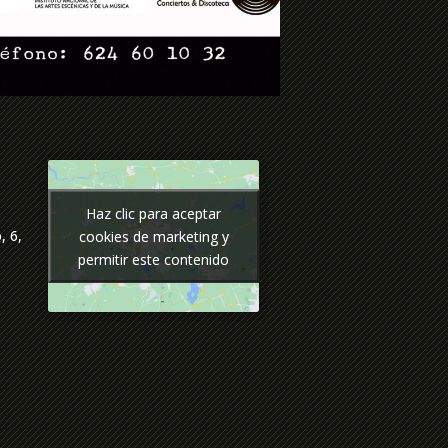
Haz clic para aceptar
Haz clic para aceptar
, 6,
cookies de marketing y
cookies de marketing y
permitir este contenido
permitir este contenido
p