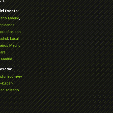
7 €
del Evento:
itario Madrid
,
mpleaños
pleaños con
adrid
,
Local
eaños Madrid
,
para
 Madrid
trada:
radium.com/ev
-kuiper-
lac-solitario