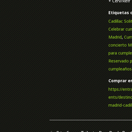
+ Cerv/Refr 
Etiquetas 
Cadillac Sol
Celebrar cu
Madrid
,
Cum
concierto M
para cumpl
Reservado 
cumpleaños
Comprar en
https://ent
ents/destino
madrid-cadil