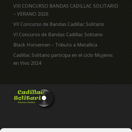
VIII CONCURSO BANDAS CADILLAC SOLITARIO
– VERANO 2026
VII Concurso de Bandas Cadillac Solitario
VI Concurso de Bandas Cadillac Solitario
Black Horsemen – Tributo a Metallica
Cadillac Solitario participa en el ciclo Mujeres
en Vivo 2024