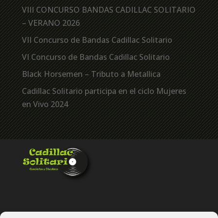
VIII CONCURSO BANDAS CADILLAC SOLITARIO
– VERANO 2026
VII Concurso de Bandas Cadillac Solitario
VI Concurso de Bandas Cadillac Solitario
Black Horsemen – Tributo a Metallica
Cadillac Solitario participa en el ciclo Mujeres
en Vivo 2024