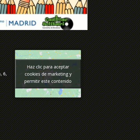
Haz clic para aceptar
Haz clic para aceptar
, 6,
cookies de marketing y
cookies de marketing y
permitir este contenido
permitir este contenido
p