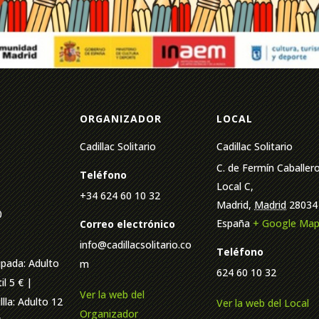
ORGANIZADOR
LOCAL
Cadillac Solitario
Cadillac Solitario
C. de Fermín Caballero
Teléfono
Local C,
+34 624 60 10 32
Madrid
,
Madrid
28034
0
España
+ Google Ma
Correo electrónico
info@cadillacsolitario.co
Teléfono
ipada: Adulto
m
624 60 10 32
il 5 € |
Ver la web del
llla: Adulto 12
Ver la web del Local
Organizador