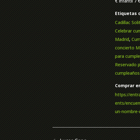
€ Infantil 7 
Etiquetas 
Cadillac Sol
Celebrar cu
Madrid
,
Cum
concierto M
para cumpl
Reservado 
cumpleaños
Comprar en
https://ent
ents/encuent
un-nombre-