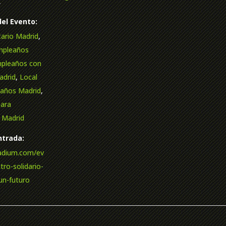
€
del Evento:
itario Madrid
,
mpleaños
pleaños con
adrid
,
Local
eaños Madrid
,
para
 Madrid
trada:
radium.com/ev
ro-solidario-
un-futuro