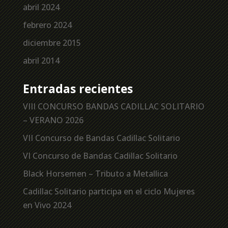
abril 2024
febrero 2024
diciembre 2015
abril 2014
Entradas recientes
VIII CONCURSO BANDAS CADILLAC SOLITARIO
– VERANO 2026
VII Concurso de Bandas Cadillac Solitario
VI Concurso de Bandas Cadillac Solitario
Black Horsemen – Tributo a Metallica
Cadillac Solitario participa en el ciclo Mujeres
en Vivo 2024