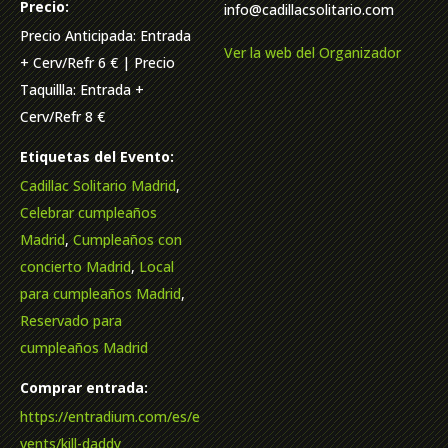
Precio:
info@cadillacsolitario.com
Precio Anticipada: Entrada
Ver la web del Organizador
+ Cerv/Refr 6 € | Precio
Taquillla: Entrada +
Cerv/Refr 8 €
Etiquetas del Evento:
Cadillac Solitario Madrid
,
Celebrar cumpleaños
Madrid
,
Cumpleaños con
concierto Madrid
,
Local
para cumpleaños Madrid
,
Reservado para
cumpleaños Madrid
Comprar entrada:
https://entradium.com/es/e
vents/kill-daddy