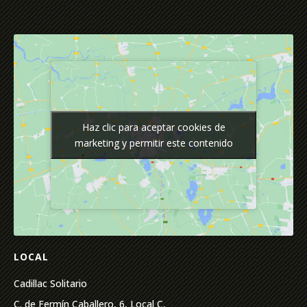
Haz clic para aceptar cookies de
Haz clic para aceptar cookies de
marketing y permitir este contenido
marketing y permitir este contenido
LOCAL
Cadillac Solitario
C. de Fermín Caballero, 6, Local C,