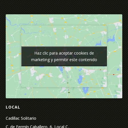
Haz clic para aceptar cookies de
Haz clic para aceptar cookies de
marketing y permitir este contenido
marketing y permitir este contenido
LOCAL
Cadillac Solitario
C. de Fermín Caballero, 6, Local C,