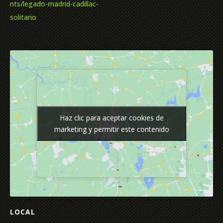
nts/legado-madrid-cadillac-
solitario
Haz clic para aceptar cookies de
Haz clic para aceptar cookies de
marketing y permitir este contenido
marketing y permitir este contenido
LOCAL