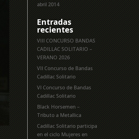
abril 2014
Entradas
recientes
VIII CONCURSO BANDAS
CADILLAC SOLITARIO –
VERANO 2026
VII Concurso de Bandas
Cadillac Solitario
VI Concurso de Bandas
Cadillac Solitario
Black Horsemen –
Tributo a Metallica
Cadillac Solitario participa
en el ciclo Mujeres en