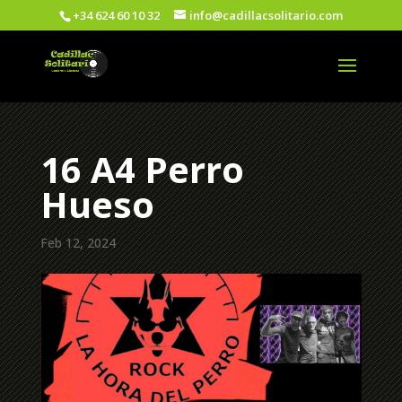
+34 624 60 10 32
info@cadillacsolitario.com
16 A4 Perro
Hueso
Feb 12, 2024