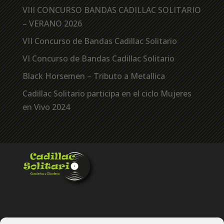
VIII CONCURSO BANDAS CADILLAC SOLITARIO
– VERANO 2026
VII Concurso de Bandas Cadillac Solitario
VI Concurso de Bandas Cadillac Solitario
Black Horsemen – Tributo a Metallica
Cadillac Solitario participa en el ciclo Mujeres
en Vivo 2024