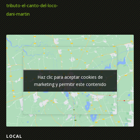
tributo-el-canto-del-loco-
dani-martin
Haz clic para aceptar cookies de
Haz clic para aceptar cookies de
marketing y permitir este contenido
marketing y permitir este contenido
LOCAL