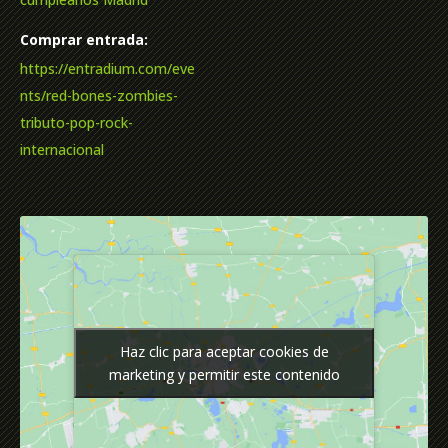
Comprar entrada:
https://entradium.com/eve
nts/red-bones-zombies-
tributo-pop-rock-
internacional
Haz clic para aceptar cookies de
Haz clic para aceptar cookies de
marketing y permitir este contenido
marketing y permitir este contenido