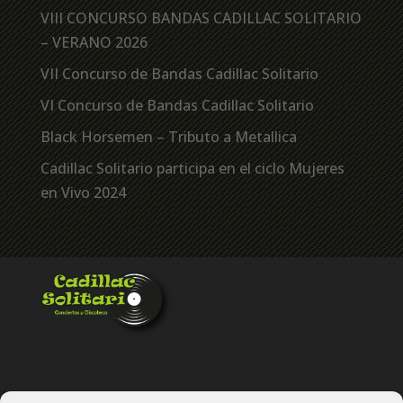
VIII CONCURSO BANDAS CADILLAC SOLITARIO
– VERANO 2026
VII Concurso de Bandas Cadillac Solitario
VI Concurso de Bandas Cadillac Solitario
Black Horsemen – Tributo a Metallica
Cadillac Solitario participa en el ciclo Mujeres
en Vivo 2024