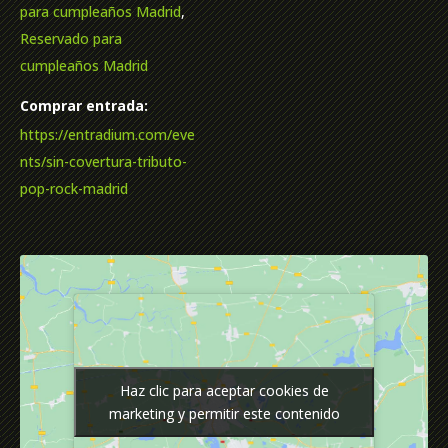
para cumpleaños Madrid
,
Reservado para
cumpleaños Madrid
Comprar entrada:
https://entradium.com/eve
nts/sin-covertura-tributo-
pop-rock-madrid
Haz clic para aceptar cookies de
Haz clic para aceptar cookies de
marketing y permitir este contenido
marketing y permitir este contenido