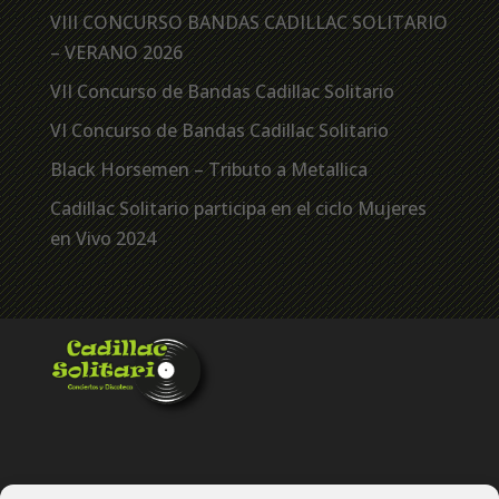
VIII CONCURSO BANDAS CADILLAC SOLITARIO
– VERANO 2026
VII Concurso de Bandas Cadillac Solitario
VI Concurso de Bandas Cadillac Solitario
Black Horsemen – Tributo a Metallica
Cadillac Solitario participa en el ciclo Mujeres
en Vivo 2024