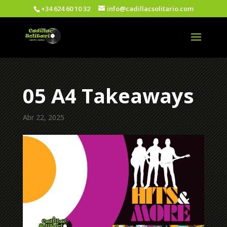
+34 624 60 10 32
info@cadillacsolitario.com
05 A4 Takeaways
Abr 22, 2025