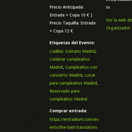
Precio Anticipada:
m
Entrada + Copa 10 € |
Ver la web de
Precio Taquillla: Entrada
Organizador
+ Copa 12 €
Etiquetas del Evento:
Cadillac Solitario Madrid
,
Celebrar cumpleaños
Madrid
,
Cumpleaños con
concierto Madrid
,
Local
para cumpleaños Madrid
,
Reservado para
cumpleaños Madrid
Comprar entrada:
https://entradium.com/ev
ents/the-bad-translators