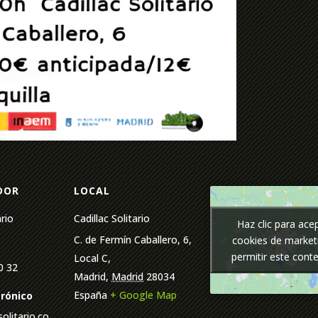
DOR
LOCAL
ario
Cadillac Solitario
Haz clic para ace
Haz clic para ace
C. de Fermín Caballero, 6,
cookies de market
cookies de market
permitir este cont
permitir este cont
Local C,
0 32
Madrid
,
Madrid
28034
España
+ Google Map
trónico
olitario.co