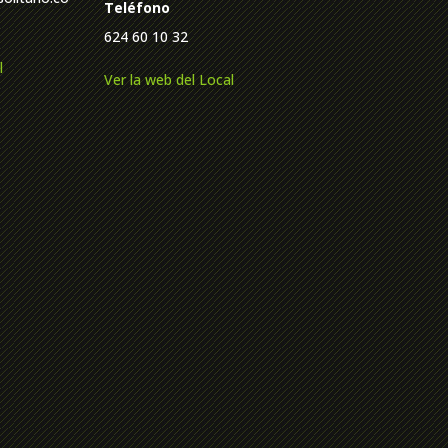
Teléfono
624 60 10 32
l
Ver la web del Local