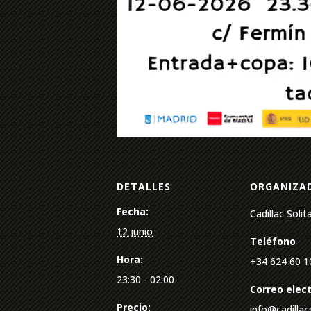
DETALLES
ORGANIZA
Fecha:
Cadillac Solit
12 junio
Teléfono
Hora:
+34 624 60 1
23:30 - 02:00
Correo elec
Precio:
info@cadillacs