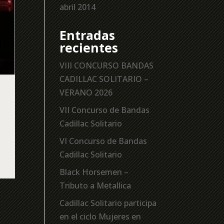
abril 2014
Entradas
recientes
VIII CONCURSO BANDAS
CADILLAC SOLITARIO –
VERANO 2026
VII Concurso de Bandas
Cadillac Solitario
VI Concurso de Bandas
Cadillac Solitario
Black Horsemen –
Tributo a Metallica
Cadillac Solitario participa
en el ciclo Mujeres en