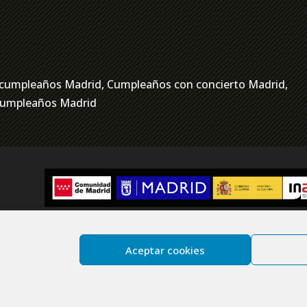
ra cumpleaños Madrid, Cumpleaños con concierto Madrid,
 cumpleaños Madrid
Aceptar cookies
ies
Site map
chos reservados.