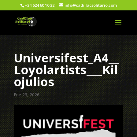
+34 624 60 10 32
info@cadillacsolitario.com
Universifest_A4__
Loyolartists___Kil
ojulios
Ene 23, 2026