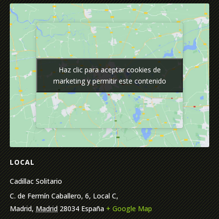
Haz clic para aceptar cookies de
Haz clic para aceptar cookies de
marketing y permitir este contenido
marketing y permitir este contenido
LOCAL
Cadillac Solitario
C. de Fermín Caballero, 6, Local C,
Madrid
,
Madrid
28034
España
+ Google Map