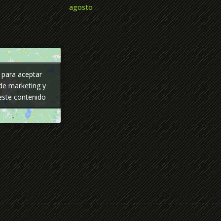
agosto
c para aceptar
c para aceptar
de marketing y
de marketing y
 este contenido
 este contenido