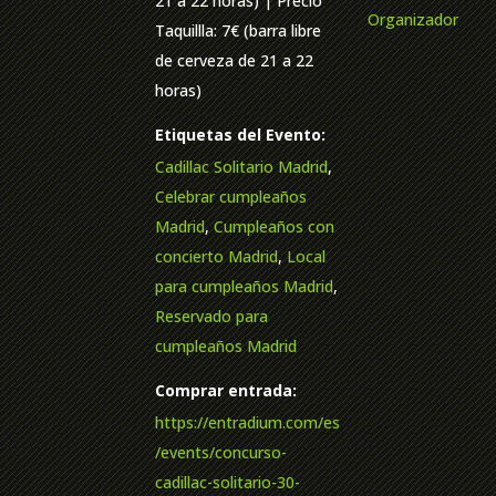
21 a 22 horas) | Precio
Organizador
Taquillla: 7€ (barra libre
de cerveza de 21 a 22
horas)
Etiquetas del Evento:
Cadillac Solitario Madrid
,
Celebrar cumpleaños
Madrid
,
Cumpleaños con
concierto Madrid
,
Local
para cumpleaños Madrid
,
Reservado para
cumpleaños Madrid
Comprar entrada:
https://entradium.com/es
/events/concurso-
cadillac-solitario-30-