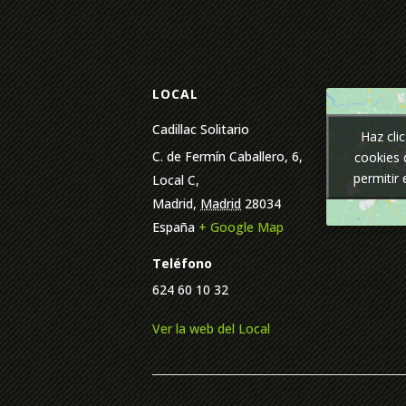
LOCAL
Cadillac Solitario
Haz cli
Haz cli
C. de Fermín Caballero, 6,
cookies 
cookies 
permitir
permitir
Local C,
Madrid
,
Madrid
28034
España
+ Google Map
Teléfono
624 60 10 32
Ver la web del Local