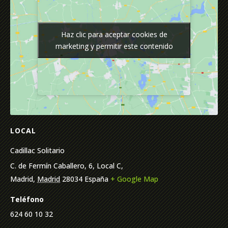
Haz clic para aceptar cookies de
Haz clic para aceptar cookies de
marketing y permitir este contenido
marketing y permitir este contenido
LOCAL
Cadillac Solitario
C. de Fermín Caballero, 6, Local C,
Madrid
,
Madrid
28034
España
+ Google Map
Teléfono
624 60 10 32