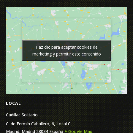
Haz clic para aceptar cookies de
Haz clic para aceptar cookies de
marketing y permitir este contenido
marketing y permitir este contenido
LOCAL
Cadillac Solitario
C. de Fermín Caballero, 6, Local C,
Madrid
,
Madrid
28034
España
+ Google Map