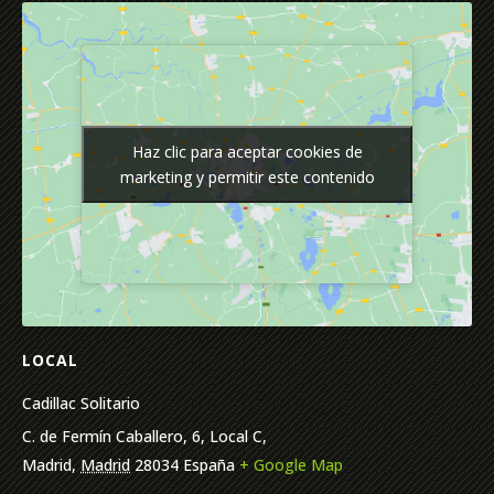
Haz clic para aceptar cookies de
Haz clic para aceptar cookies de
marketing y permitir este contenido
marketing y permitir este contenido
LOCAL
Cadillac Solitario
C. de Fermín Caballero, 6, Local C,
Madrid
,
Madrid
28034
España
+ Google Map