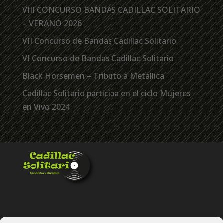
VIII CONCURSO BANDAS CADILLAC SOLITARIO
– VERANO 2026
VII Concurso de Bandas Cadillac Solitario
VI Concurso de Bandas Cadillac Solitario
Black Horsemen – Tributo a Metallica
Cadillac Solitario participa en el ciclo Mujeres
en Vivo 2024