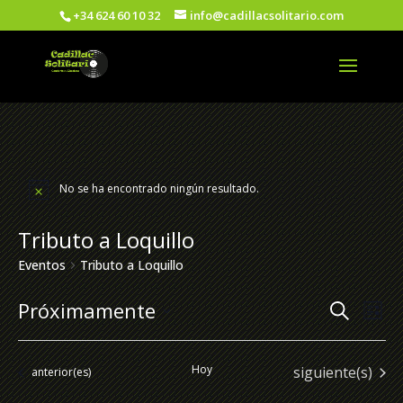
+34 624 60 10 32
info@cadillacsolitario.com
No se ha encontrado ningún resultado.
Tributo a Loquillo
Eventos
Tributo a Loquillo
Nave
Na
Próximamente
Buscar
Lista
de
de
Seleccionar
vi
fecha.
búsq
Hoy
Eventos
siguiente(s)
Eventos
anterior(es)
de
y