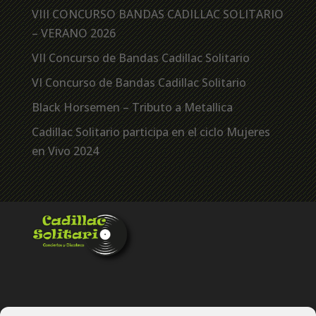
VIII CONCURSO BANDAS CADILLAC SOLITARIO
– VERANO 2026
VII Concurso de Bandas Cadillac Solitario
VI Concurso de Bandas Cadillac Solitario
Black Horsemen – Tributo a Metallica
Cadillac Solitario participa en el ciclo Mujeres
en Vivo 2024