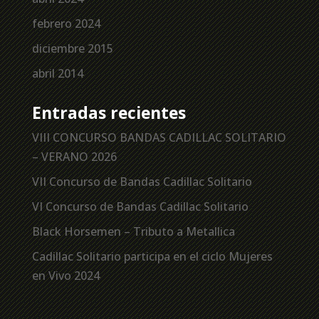
febrero 2024
diciembre 2015
abril 2014
Entradas recientes
VIII CONCURSO BANDAS CADILLAC SOLITARIO
– VERANO 2026
VII Concurso de Bandas Cadillac Solitario
VI Concurso de Bandas Cadillac Solitario
Black Horsemen – Tributo a Metallica
Cadillac Solitario participa en el ciclo Mujeres
en Vivo 2024