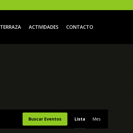
TERRAZA
ACTIVIDADES
CONTACTO
Navegació
Buscar Eventos
Lista
Mes
de
vistas