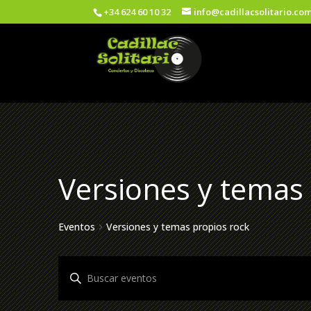
+34 624 60 10 32
info@cadillacsolitario.co
Versiones y temas
Eventos
Versiones y temas propios rock
Navegación
Introduce
de
la