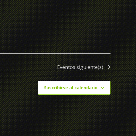
de
Evento
Eventos
siguiente(s)
Suscribirse al calendario