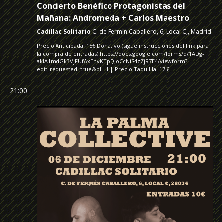
Concierto Benéfico Protagonistas del
Mañana: Andromeda + Carlos Maestro
Cadillac Solitario
C. de Fermín Caballero, 6, Local C,, Madrid
Precio Anticipada: 15€ Donativo (sigue instrucciones del link para
la compra de entradas) https://docs.google.com/forms/d/1ADg-
aklA1mdGk3VjFUfAxEnvKTpQJoCcNiS4zZjR7E4/viewform?
edit_requested=true&pli=1 | Precio Taquillla: 17 €
21:00