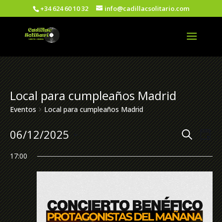
+34 624 60 10 32
info@cadillacsolitario.com
Local para cumpleaños Madrid
Eventos
Local para cumpleaños Madrid
Nave
Na
06/12/2025
Buscar
Día
de
de
Seleccionar
vi
17:00
fecha.
búsq
de
y
Ev
vista
de